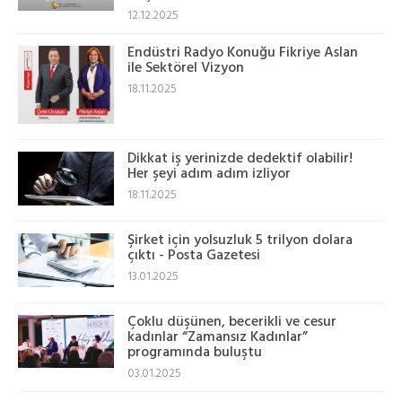
12.12.2025
Endüstri Radyo Konuğu Fikriye Aslan
ile Sektörel Vizyon
18.11.2025
Dikkat iş yerinizde dedektif olabilir!
Her şeyi adım adım izliyor
18.11.2025
Şirket için yolsuzluk 5 trilyon dolara
çıktı - Posta Gazetesi
13.01.2025
Çoklu düşünen, becerikli ve cesur
kadınlar “Zamansız Kadınlar”
programında buluştu
03.01.2025