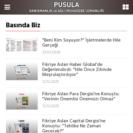
Basında Biz
”Beni Kim Soyuyor?” İşletmelerde Hile
Gerçeği
23.02.2026
Fikriye Aslan Haber Global’de
Değerlendirdi: ”Hile Önce Zihinde
Meşrulaştırılıyor”
12.12.2025
Fikriye Aslan Para Dergisi’ne Konuştu:
”Verinin Önemlisi Önemsizi Olmaz”
12.12.2025
Fikriye Aslan Capital Dergisi’ne
Konuştu: ”Tehlike Ne Zaman
Geçecek?”