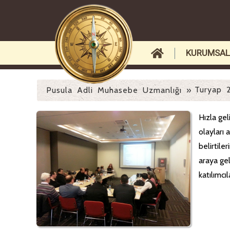
KURUMSAL
Turyap 2
Pusula Adli Muhasebe Uzmanlığı
»
Hızla gel
olayları 
belirtile
araya gel
katılımcı