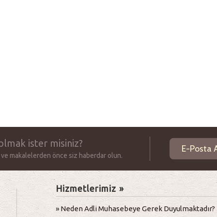
olmak ister misiniz?
 ve makalelerden önce siz haberdar olun.
Hizmetlerimiz »
» Neden Adli Muhasebeye Gerek Duyulmaktadır?