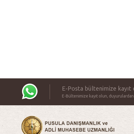
E-Posta bültenimize kayıt 
E-Bültenimize kayıt olun, duyurulardan