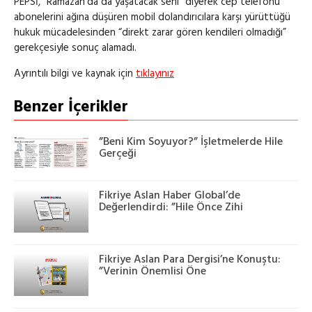
PEPSİ, “Ramazan’da da yaşatacak seni” diyerek cep telefonu
abonelerini ağına düşüren mobil dolandırıcılara karşı yürüttüğü
hukuk mücadelesinden “direkt zarar gören kendileri olmadığı”
gerekçesiyle sonuç alamadı.
Ayrıntılı bilgi ve kaynak için
tıklayınız
Benzer İçerikler
”Beni Kim Soyuyor?” İşletmelerde Hile
Gerçeği
Fikriye Aslan Haber Global’de
Değerlendirdi: ”Hile Önce Zihi
Fikriye Aslan Para Dergisi’ne Konuştu:
”Verinin Önemlisi Öne