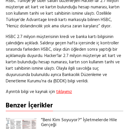
HSBC Türkiye’ye siber saldırı düzenleyen Hacker’lar 2.7 milyon
müşteriye ait kart ve kartın bulunduğu hesap numarası, kartın
son kullanım tarihi ve kart sahibinin ismine ulaştı. Özellikle
Türkiye’de Advantage kredi kartı markasıyla bilinen HSBC,
“Henüz dolandırıcılık yok ama olursa zararı karşılarız” diyor.
HSBC 2.7 milyon müşterisinin kredi ve banka kartı bilgisinin
çalındığını açıkladı. Saldırıyı geçen hafta içersinde iç kontroller
sırasında farkeden HSBC, olayı dün öğleden sonra yaptığı bir
açıklamayla duyurdu. Hacker’lar 2.7 milyon müşteriye ait kart ve
kartın bulunduğu hesap numarası, kartın son kullanım tarihi ve
kart sahibinin ismine ulaştı. Olayla ilgili savcılığa suç
duyurusunda bulunuldu ayrıca Bankacılık Düzenleme ve
Denetleme Kurumu’na da (BDDK) bilgi verildi.
Ayrıntılı bilgi ve kaynak için
tıklayınız
Benzer İçerikler
”Beni Kim Soyuyor?” İşletmelerde Hile
Gerçeği