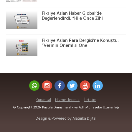
Fikriye Aslan Haber Global’de
Değerlendirdi: ”Hile Önce Zihi
Fikriye Aslan Para Dergisi’ne Konuştu:
”Verinin Önemlisi Öne
Kurumsal
Hizmetlerimiz
İletişim
© Copyright 2026. Pusula Danışmanlık ve Adli Muhasebe Uzmanlığı
Design & Powered by Alaturka Dijital