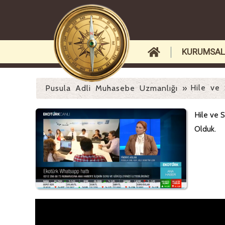
KURUMSAL
Hile ve 
Pusula Adli Muhasebe Uzmanlığı
»
Hile ve 
Olduk.