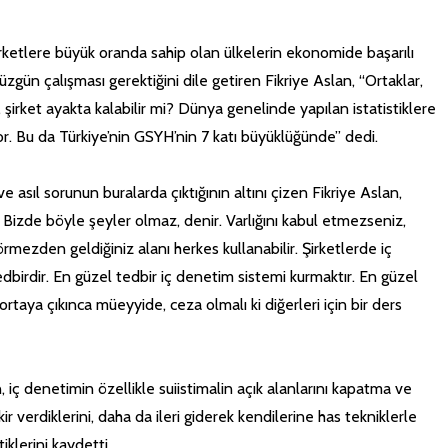
şirketlere büyük oranda sahip olan ülkelerin ekonomide başarılı
düzgün çalışması gerektiğini dile getiren Fikriye Aslan, “Ortaklar,
a, şirket ayakta kalabilir mi? Dünya genelinde yapılan istatistiklere
yor. Bu da Türkiye’nin GSYH’nin 7 katı büyüklüğünde” dedi.
e asıl sorunun buralarda çıktığının altını çizen Fikriye Aslan,
r. Bizde böyle şeyler olmaz, denir. Varlığını kabul etmezseniz,
mezden geldiğiniz alanı herkes kullanabilir. Şirketlerde iç
irdir. En güzel tedbir iç denetim sistemi kurmaktır. En güzel
taya çıkınca müeyyide, ceza olmalı ki diğerleri için bir ders
iç denetimin özellikle suiistimalin açık alanlarını kapatma ve
r verdiklerini, daha da ileri giderek kendilerine has tekniklerle
iklerini kaydetti.