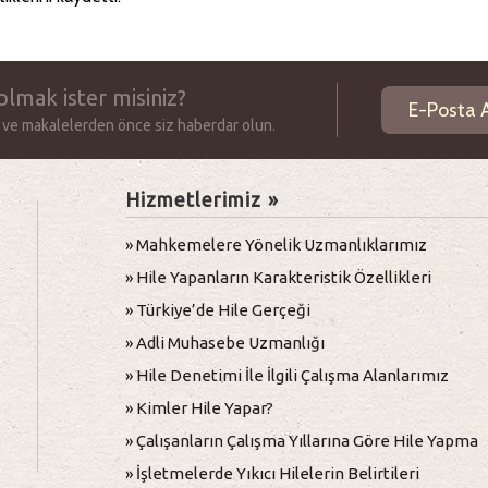
olmak ister misiniz?
 ve makalelerden önce siz haberdar olun.
Hizmetlerimiz »
» Mahkemelere Yönelik Uzmanlıklarımız
» Hile Yapanların Karakteristik Özellikleri
» Türkiye’de Hile Gerçeği
» Adli Muhasebe Uzmanlığı
» Hile Denetimi İle İlgili Çalışma Alanlarımız
» Kimler Hile Yapar?
» Çalışanların Çalışma Yıllarına Göre Hile Yapma
Oranı
» İşletmelerde Yıkıcı Hilelerin Belirtileri