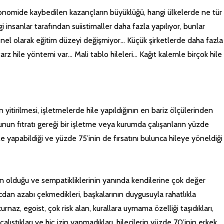
ekonomide kaybedilen kazançların büyüklüğü, hangi ülkelerde ne tür
i insanlar tarafından suiistimaller daha fazla yapılıyor, bunlar
 genel olarak eğitim düzeyi değişmiyor… Küçük şirketlerde daha fazla
rz hile yöntemi var… Mali tablo hileleri… Kağıt kalemle birçok hile
n yitirilmesi, işletmelerde hile yapıldığının en bariz ölçülerinden
lunun fıtratı gereği bir işletme veya kurumda çalışanların yüzde
e yapabildiği ve yüzde 75’inin de fırsatını bulunca hileye yöneldiği
an olduğu ve sempatikliklerinin yanında kendilerine çok değer
vicdan azabı çekmedikleri, başkalarının duygusuyla rahatlıkla
urnaz, egoist, çok risk alan, kurallara uymama özelliği taşıdıkları,
çalıştıkları ve hiç izin yapmadıkları, hilecilerin yüzde 70’inin erkek,