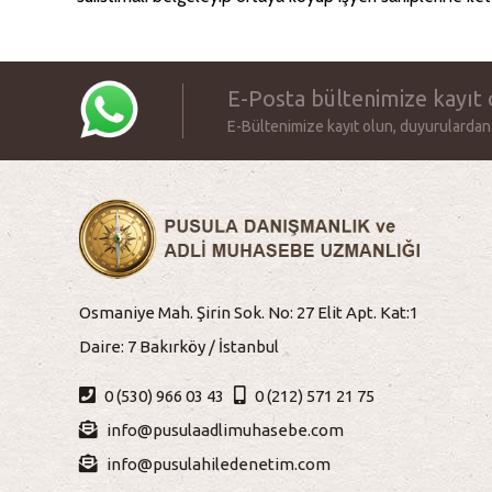
E-Posta bültenimize kayıt 
E-Bültenimize kayıt olun, duyurulardan
Osmaniye Mah. Şirin Sok. No: 27 Elit Apt. Kat:1
Daire: 7 Bakırköy / İstanbul
0 (530) 966 03 43
0 (212) 571 21 75
info@pusulaadlimuhasebe.com
info@pusulahiledenetim.com