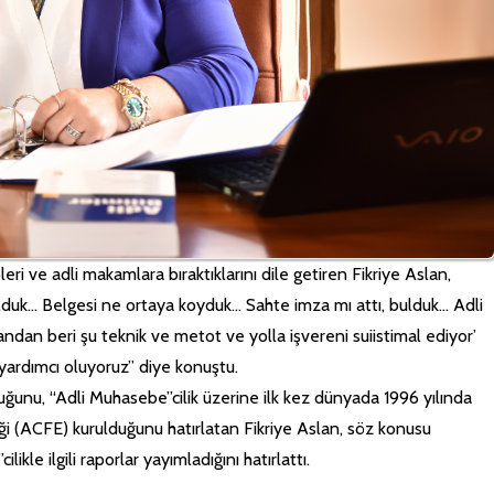
leri ve adli makamlara bıraktıklarını dile getiren Fikriye Aslan,
ulduk… Belgesi ne ortaya koyduk… Sahte imza mı attı, bulduk… Adli
mandan beri şu teknik ve metot ve yolla işvereni suiistimal ediyor’
yardımcı oluyoruz” diye konuştu.
uğunu, “Adli Muhasebe”cilik üzerine ilk kez dünyada 1996 yılında
i (ACFE) kurulduğunu hatırlatan Fikriye Aslan, söz konusu
likle ilgili raporlar yayımladığını hatırlattı.