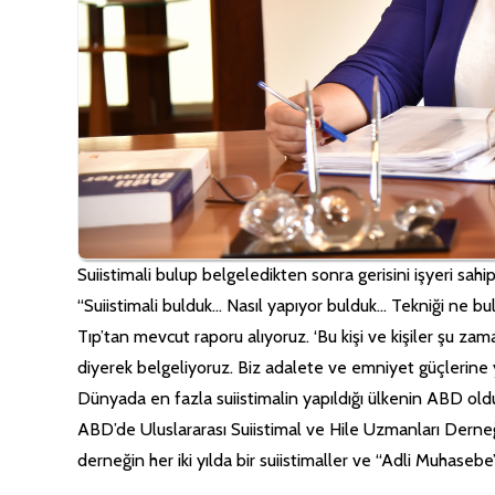
Suiistimali bulup belgeledikten sonra gerisini işyeri sahip
“Suiistimali bulduk… Nasıl yapıyor bulduk… Tekniği ne b
Tıp’tan mevcut raporu alıyoruz. ‘Bu kişi ve kişiler şu za
diyerek belgeliyoruz. Biz adalete ve emniyet güçlerine 
Dünyada en fazla suiistimalin yapıldığı ülkenin ABD old
ABD’de Uluslararası Suiistimal ve Hile Uzmanları Derneğ
derneğin her iki yılda bir suiistimaller ve “Adli Muhasebe”ci