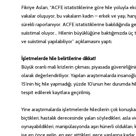
Fikriye Aslan, “ACFE istatistiklerine göre hile yoluyla 
vakalar oluşuyor, bu vakaların kadın – erkek ve yaşı, hang
sürekli raporlanıyor. ACFE istatistiklerine bakıldığında
suiistimal oluyor… Hilenin büyüklüğüne baktığımızda üç ta
ve suiistimal yapılabiliyor” açıklamasını yaptı.
İşletmelerde hile belirtilerine dikkat!
Büyük oranlı mali krizlerin çıkması, piyasada güvenirliğini
olarak değerlendiriliyor. Yapılan araştırmalarda insanoğ
15’inin hiç hile yapmadığı, yüzde 10’unun her durumda hil
tespit edilerek kayıtlara geçirilmiş.
Yine araştırmalarda işletmelerde hilecilerin çok konuşk
biçtikleri, hastalık derecesinde yalan söyledikleri, asla 
oynayabildikleri, manipülasyonda aşırı hünerli oldukları, k
işe en önce gelip, en geç gittikleri, gece yarılarına kadar 