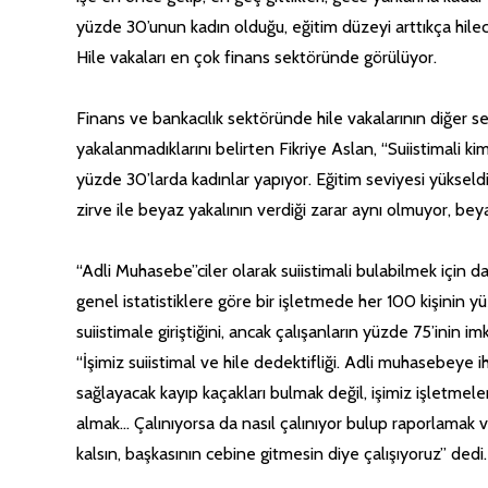
yüzde 30’unun kadın olduğu, eğitim düzeyi arttıkça hilec
Hile vakaları en çok finans sektöründe görülüyor.
Finans ve bankacılık sektöründe hile vakalarının diğer s
yakalanmadıklarını belirten Fikriye Aslan, “Suiistimali k
yüzde 30’larda kadınlar yapıyor. Eğitim seviyesi yükseld
zirve ile beyaz yakalının verdiği zarar aynı olmuyor, be
“Adli Muhasebe”ciler olarak suiistimali bulabilmek için d
genel istatistiklere göre bir işletmede her 100 kişinin yü
suiistimale giriştiğini, ancak çalışanların yüzde 75’inin im
“İşimiz suiistimal ve hile dedektifliği. Adli muhasebeye 
sağlayacak kayıp kaçakları bulmak değil, işimiz işletmel
almak… Çalınıyorsa da nasıl çalınıyor bulup raporlamak ve
kalsın, başkasının cebine gitmesin diye çalışıyoruz” dedi.