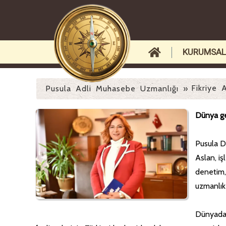
KURUMSAL
Fikriye 
Pusula Adli Muhasebe Uzmanlığı
»
Dünya gel
Pusula D
Aslan, i
denetim, 
uzmanlık
Dünyada 