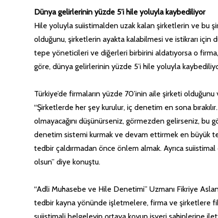
Dünya gelirlerinin yüzde 5’i hile yoluyla kaybediliyor
Hile yoluyla suiistimalden uzak kalan şirketlerin ve bu 
olduğunu, şirketlerin ayakta kalabilmesi ve istikrarı için 
tepe yöneticileri ve diğerleri birbirini aldatıyorsa o firm
göre, dünya gelirlerinin yüzde 5’i hile yoluyla kaybedili
Türkiye’de firmaların yüzde 70’inin aile şirketi olduğunu v
“Şirketlerde her şey kurulur, iç denetim en sona bırakılı
olmayacağını düşünürseniz, görmezden gelirseniz, bu gör
denetim sistemi kurmak ve devam ettirmek en büyük tedb
tedbir çaldırmadan önce önlem almak. Ayrıca suiistimal or
olsun” diye konuştu.
“Adli Muhasebe ve Hile Denetimi” Uzmanı Fikriye Aslan, 
tedbir kayna yönünde işletmelere, firma ve şirketlere fiki
suiistimali belgeleyip ortaya koyup işyeri sahiplerine ilett