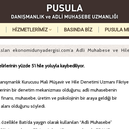
HİZMETLERİMİZ
BASINDA BİZ
PUSULA M
Aslan ekonomidunyadergisi.com’a Adli Muhabese ve Hile 
irlerinin yüzde 5’i hile yoluyla kaybediliyor.
anışmanlık Kurucusu Mali Müşavir ve Hile Denetimi Uzmanı Fikriye
şlerinin bir denetim mekanizması olduğunu, adli muhasebenin
finans, muhasebe, üretim ve psikolojinin bir araya geldiği bir
 alanı olduğunu söyledi.
özellikle Batı’da yaygın olarak kullanılan “Adli Muhasebe”