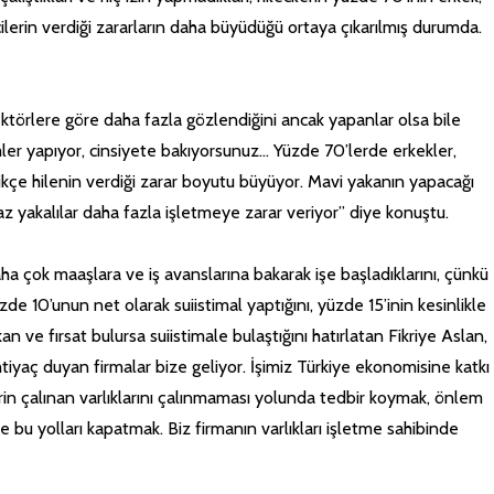
ilerin verdiği zararların daha büyüdüğü ortaya çıkarılmış durumda.
ektörlere göre daha fazla gözlendiğini ancak yapanlar olsa bile
imler yapıyor, cinsiyete bakıyorsunuz… Yüzde 70’lerde erkekler,
ikçe hilenin verdiği zarar boyutu büyüyor. Mavi yakanın yapacağı
yaz yakalılar daha fazla işletmeye zarar veriyor” diye konuştu.
aha çok maaşlara ve iş avanslarına bakarak işe başladıklarını, çünkü
zde 10’unun net olarak suiistimal yaptığını, yüzde 15’inin kesinlikle
kan ve fırsat bulursa suiistimale bulaştığını hatırlatan Fikriye Aslan,
ihtiyaç duyan firmalar bize geliyor. İşimiz Türkiye ekonomisine katkı
erin çalınan varlıklarını çalınmaması yolunda tedbir koymak, önlem
 bu yolları kapatmak. Biz firmanın varlıkları işletme sahibinde