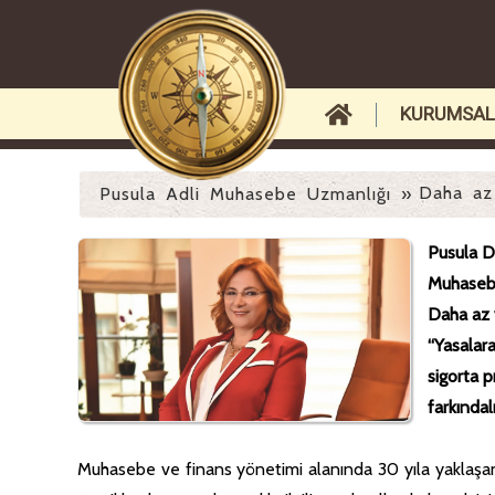
KURUMSAL
Daha az 
Pusula Adli Muhasebe Uzmanlığı
»
Pusula D
Muhasebe
Daha az v
“Yasalara
sigorta p
farkındal
Muhasebe ve finans yönetimi alanında 30 yıla yaklaşan