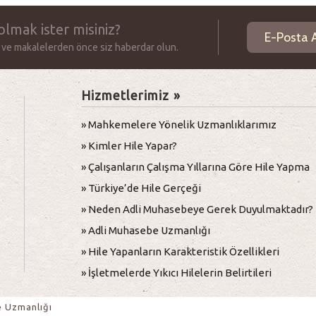
olmak ister misiniz?
 ve makalelerden önce siz haberdar olun.
Hizmetlerimiz »
» Mahkemelere Yönelik Uzmanlıklarımız
» Kimler Hile Yapar?
» Çalışanların Çalışma Yıllarına Göre Hile Yapma
Oranı
» Türkiye’de Hile Gerçeği
» Neden Adli Muhasebeye Gerek Duyulmaktadır?
» Adli Muhasebe Uzmanlığı
» Hile Yapanların Karakteristik Özellikleri
» İşletmelerde Yıkıcı Hilelerin Belirtileri
e Uzmanlığı