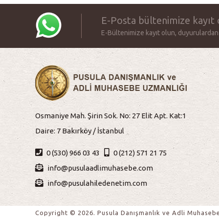
E-Posta bültenimize kayıt 
E-Bültenimize kayıt olun, duyurulardan
Osmaniye Mah. Şirin Sok. No: 27 Elit Apt. Kat:1
Daire: 7 Bakırköy / İstanbul
0 (530) 966 03 43
0 (212) 571 21 75
info@pusulaadlimuhasebe.com
info@pusulahiledenetim.com
Copyright © 2026. Pusula Danışmanlık ve Adli Muhaseb