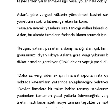
teşviklerden yararlanmakla ilgili yasal yolları hala çok iy
Aslan’a göre vergisel yüklerin yönetilmesi basiret sah
yöneticinin çok iyi bilmesi gereken bir konu.
“Yasalara uyarak, yasaların size tanıdığı yolları bilerek ö
Aslan, bu alanda firmaların farkındalıklarını artırmak içi
“İletişim, yatırım, pazarlama danışmanlığı alan çok fi
görürsünüz” diyen Fikriye Aslan’a göre vergi yükünün b
dikkat etmeleri gerekiyor. Çünkü devlet yaptığı yasal 
“Daha az vergi ödemek için finansal raporlarınızla oy
noktada kavramların yeterince anlaşılmadığını belirtiyor. 
“Devlet firmalara bir takım haklar tanımış, stoklarını
yaptırırken tamamen yasal yollarla ödeyeceğiniz vergiyi
üretim hattı kuran işletmeciye tanınan teşvikler ve hakl