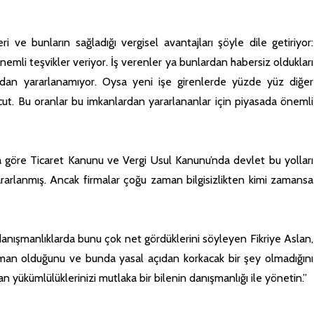
eri ve bunların sağladığı vergisel avantajları şöyle dile getiriyor:
nemli teşvikler veriyor. İş verenler ya bunlardan habersiz oldukları
lardan yararlanamıyor. Oysa yeni işe girenlerde yüzde yüz diğer
cut. Bu oranlar bu imkanlardan yararlananlar için piyasada önemli
an’a göre Ticaret Kanunu ve Vergi Usul Kanunu’nda devlet bu yolları
rarlanmış. Ancak firmalar çoğu zaman bilgisizlikten kimi zamansa
 danışmanlıklarda bunu çok net gördüklerini söyleyen Fikriye Aslan,
an olduğunu ve bunda yasal açıdan korkacak bir şey olmadığını
lan yükümlülüklerinizi mutlaka bir bilenin danışmanlığı ile yönetin.”